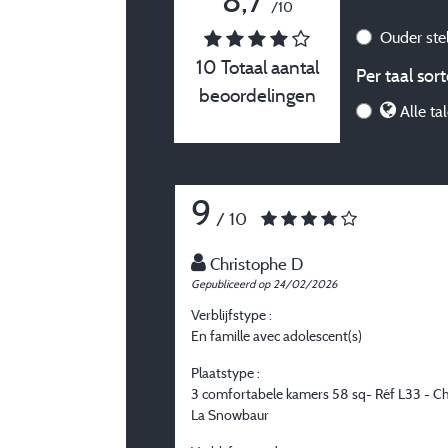
8,7
/10
Ouder ste
10 Totaal aantal
Per taal sort
beoordelingen
Alle ta
9
/ 10
Christophe D
Gepubliceerd op 24/02/2026
Verblijfstype :
En famille avec adolescent(s)
Plaatstype :
3 comfortabele kamers 58 sq- Réf L33 - Ch
La Snowbaur