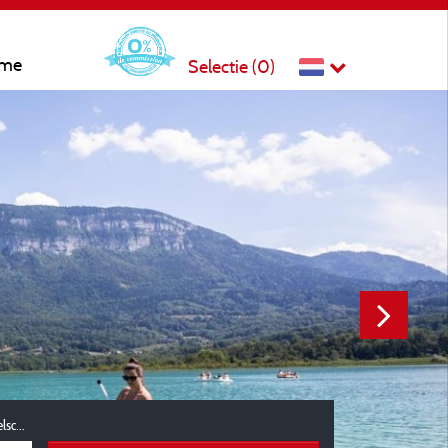
sme
Selectie (
0
)
Reisgezelschap