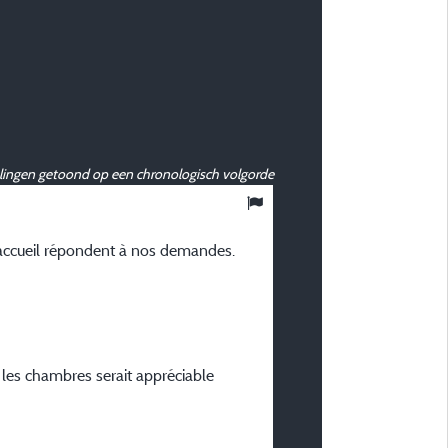
ingen getoond op een chronologisch volgorde
9,89
/ 10
'accueil répondent à nos demandes.
Johann G
Gepubliceerd op 25/01/2026
Verblijfstype :
En famille avec adolescent
Plaatstype :
 les chambres serait appréciable
3 comfortabele kamers 58 
La Snowbaur