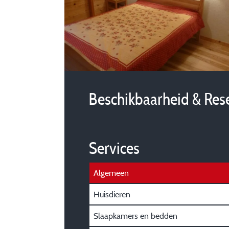
Beschikbaarheid & Res
Services
Algemeen
Huisdieren
Slaapkamers en bedden