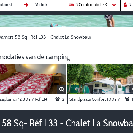
3 Comfortabe
Kamers 58 Sq- Réf L33 - Chalet La Snowbaur
modaties van de camping
laapkamer 12.80 m² Réf L14
2
Standplaats Confort 100 m²
58 Sq- Réf L33 - Chalet La Snowba