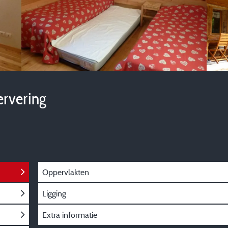
ervering
Oppervlakten
Ligging
Extra informatie