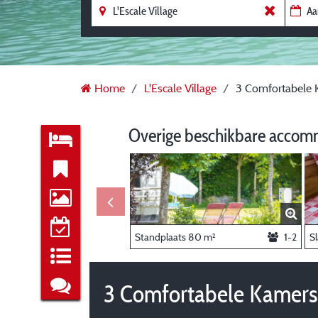
Home
L'Escale Village
3 Comfortabele 
Overige beschikbare accom
Standplaats 80 m²
1-2
S
3 Comfortabele Kamers 