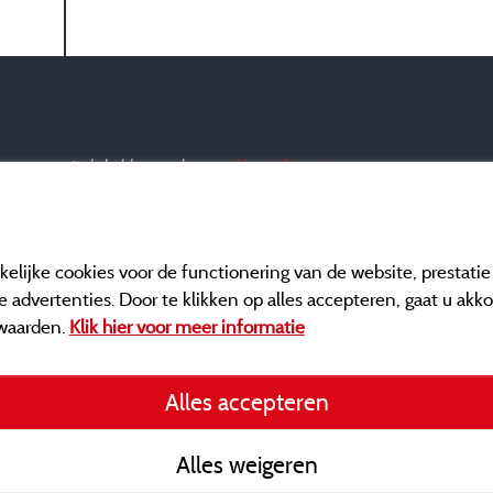
ar en een controle hebben ondergaan.
Meer informatie
elijke cookies voor de functionering van de website, prestati
 advertenties. Door te klikken op alles accepteren, gaat u akk
waarden.
Klik hier voor meer informatie
Informatie uitgever e
Alles accepteren
General terms of use
Alles weigeren
Contact gegevens