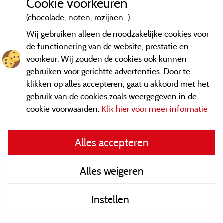
Cookie voorkeuren
(chocolade, noten, rozijnen...)
Wij gebruiken alleen de noodzakelijke cookies voor
de functionering van de website, prestatie en
voorkeur. Wij zouden de cookies ook kunnen
gebruiken voor gerichtte advertenties. Door te
klikken op alles accepteren, gaat u akkoord met het
gebruik van de cookies zoals weergegeven in de
cookie voorwaarden.
Klik hier voor meer informatie
Informatie uitgever en contact
Alles accepteren
General terms of use
Alles weigeren
Contact gegevens
Instellen
Algemene verkoopvoorwaarden