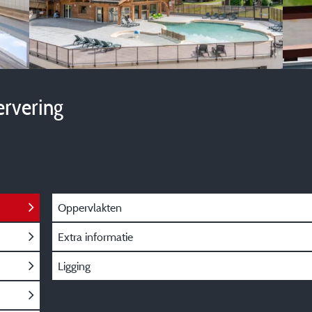
ervering
Oppervlakten
Extra informatie
Ligging