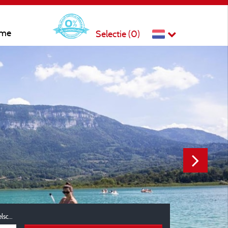
sme
Selectie (
0
)
Reisgezelschap