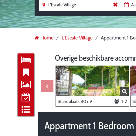
Home
L'Escale Village
Appartment 1 Bed
Overige beschikbare accom
Standplaats 80 m²
1-2
S
Appartment 1 Bedroom -