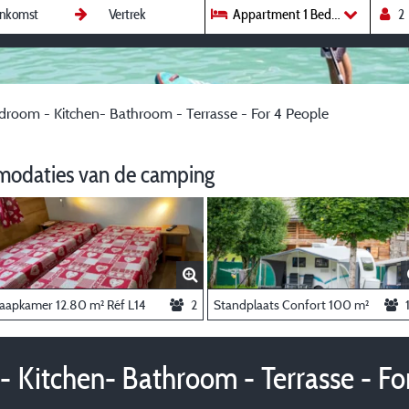
Appartment 1 Bedroom - Kitchen
room - Kitchen- Bathroom - Terrasse - For 4 People
modaties van de camping
laapkamer 12.80 m² Réf L14
2
Standplaats Confort 100 m²
 Kitchen- Bathroom - Terrasse - Fo