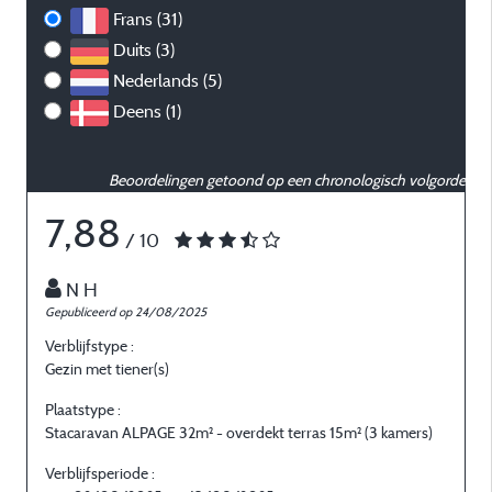
Frans (31)
Duits (3)
Nederlands (5)
Deens (1)
Beoordelingen getoond op een chronologisch volgorde
7,88
/ 10
N H
Gepubliceerd op 24/08/2025
G
Verblijfstype :
V
Gezin met tiener(s)
O
Plaatstype :
P
Stacaravan ALPAGE 32m² - overdekt terras 15m² (3 kamers)
S
Verblijfsperiode :
V