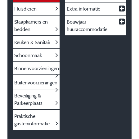
Huisdieren
Extra informatie
Slaapkamers en
Bouwjaar
bedden
huuraccommodatie
Keuken & Sanitair
Schoonmaak
Binnenvoorzieningen
Buitenvoorzieningen
Beveiliging &
Parkeerplaats
Praktische
gasteninformatie