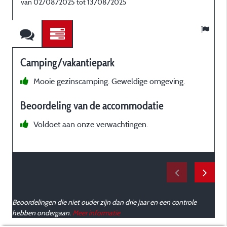
van 02/08/2025 tot 13/08/2025
Camping/vakantiepark
Mooie gezinscamping. Geweldige omgeving.
m
Beoordeling van de accommodatie
(
d
Voldoet aan onze verwachtingen.
v
b
g
Beoordelingen die niet ouder zijn dan drie jaar en een controle
hebben ondergaan.
Meer informatie