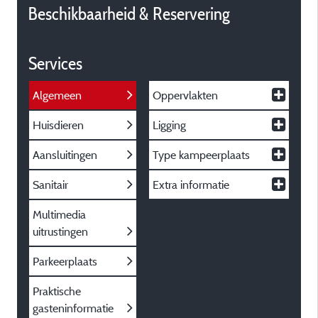
Beschikbaarheid & Reservering
Services
Algemeen
Oppervlakten
Huisdieren
Ligging
Aansluitingen
Type kampeerplaats
Sanitair
Extra informatie
Multimedia
uitrustingen
Parkeerplaats
Praktische
gasteninformatie