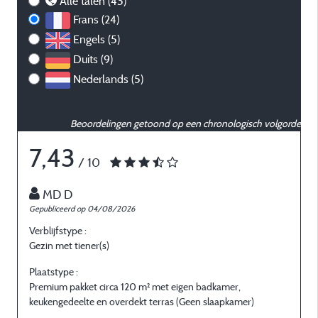
Alle talen (43)
Frans (24)
Engels (5)
Duits (9)
Nederlands (5)
Beoordelingen getoond op een chronologisch volgorde
7,43
/ 10
MD D
Gepubliceerd op 04/08/2026
G
Verblijfstype :
V
Gezin met tiener(s)
G
Plaatstype :
P
Premium pakket circa 120 m² met eigen badkamer,
P
keukengedeelte en overdekt terras (Geen slaapkamer)
k