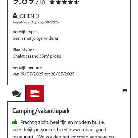
9,89
/ 10
JOLIEN D
Gepubliceerd op 02/08/2025
G
Verblijfstype :
V
Gezin met jonge kinderen
F
Plaatstype :
P
Chalet casane 35m² pilotis
C
Verblijfsperiode :
V
van 19/07/2025 tot 26/07/2025
Camping/vakantiepark
Prachtig zicht, heel fijn en modern huisje,
vriendelijk personeel, heerlijk zwembad, goed
restaurant... We zouden het iedereen aanbevelen.