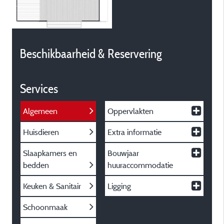
Beschikbaarheid & Reservering
Services
Algemeen
Oppervlakten
Huisdieren
Extra informatie
Slaapkamers en
Bouwjaar
bedden
huuraccommodatie
Keuken & Sanitair
Ligging
Schoonmaak