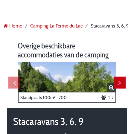
Home
Camping La Ferme du Lac
Stacaravans 3, 6, 9
Overige beschikbare
accommodaties van de camping
Standplaats 100m² - 200m² + voertuig
1-2
Stacarav
Stacaravans 3, 6, 9