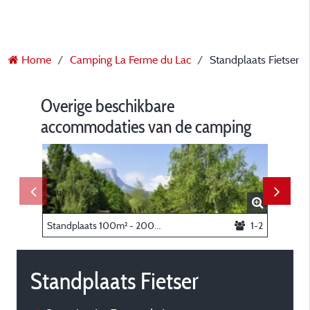
Home
Camping La Ferme du Lac
Standplaats Fietser
Overige beschikbare
accommodaties van de camping
Standplaats 100m² - 200m² + voertuig
1-2
Stacarav
Standplaats Fietser