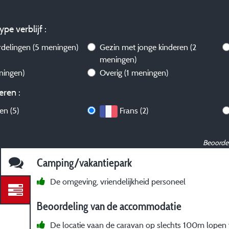
ype verblijf :
rdelingen
(5 meningen)
Gezin met jonge kinderen
(2
meningen)
ningen)
Overig
(1 meningen)
eren :
len (5)
Frans (2)
Beoordel
Camping/vakantiepark
De omgeving, vriendelijkheid personeel
Beoordeling van de accommodatie
De locatie vaan de caravan op slechts 100m lopen 