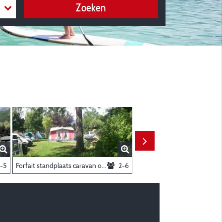
Zoeken
-5
Forfait standplaats caravan of tent + elektriciteit 10 A + voertuig
2-6