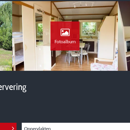
Fotoalbum
ervering
Oppervlakten