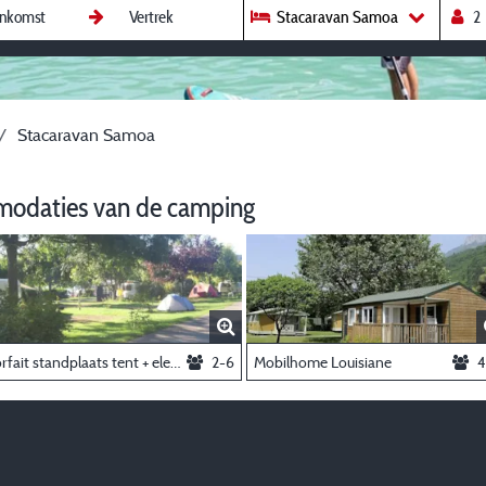
Stacaravan Samoa
Stacaravan Samoa
modaties van de camping
Forfait standplaats tent + elektriciteit 10 A + voertuig
2-6
Mobilhome Louisiane
4