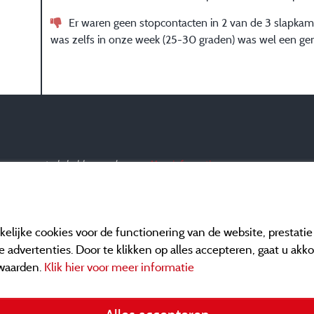
Er waren geen stopcontacten in 2 van de 3 slapkam
was zelfs in onze week (25-30 graden) was wel een ge
ar en een controle hebben ondergaan.
Meer informatie
elijke cookies voor de functionering van de website, prestati
 advertenties. Door te klikken op alles accepteren, gaat u akk
waarden.
Klik hier voor meer informatie
Informatie uitgever e