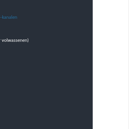
T-kanalen
or volwassenen)