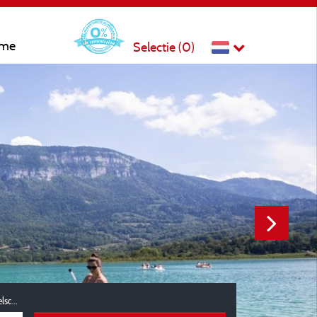
sme
Selectie (
0
)
Reisgezelschap