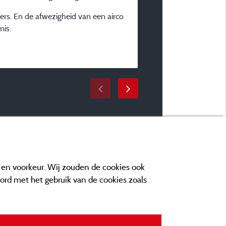
Plaatstype :
ers. En de afwezigheid van een airco
Stacaravan SAMOA
mis.
Verblijfsperiode :
van 21/06/2025 tot 28/
e en voorkeur. Wij zouden de cookies ook
oord met het gebruik van de cookies zoals
n contact