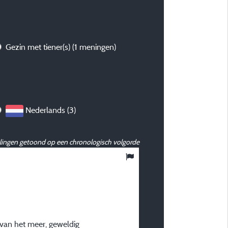
Gezin met tiener(s)
(1 meningen)
Nederlands (3)
ingen getoond op een chronologisch volgorde
8,33
/ 10
Maurice W
Gepubliceerd op 29/06/2025
Verblijfstype :
van het meer, geweldig
Jong stel