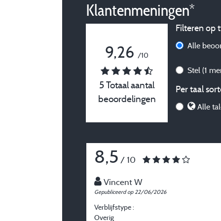
Klantenmeningen*
Filteren op t
Alle beoo
9,26
/10
Stel
(1 me
5 Totaal aantal
Per taal sort
beoordelingen
Alle ta
8,5
/ 10
Vincent W
Gepubliceerd op 22/06/2026
Verblijfstype :
Overig