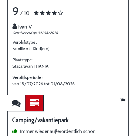
9
/ 10
Ivan V
Gepubliceerd op 04/08/2026
G
Verblijfstype :
V
Familie mit Kind(ern)
E
Plaatstype :
P
Stacaravan TITANIA
S
Verblijfsperiode :
V
van 18/07/2026 tot 01/08/2026
Camping/vakantiepark
Immer wieder außerordentlich schön.