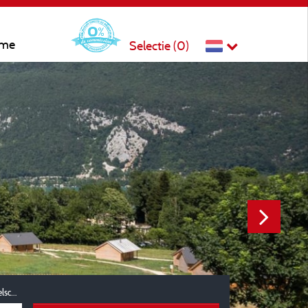
sme
Selectie (
0
)
Reisgezelschap