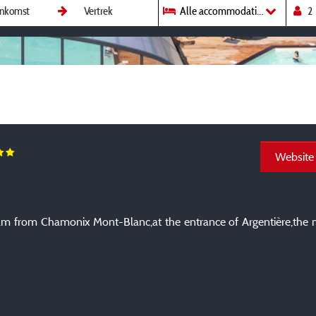
Alle accommodaties
Website
eam from Chamonix Mont-Blanc,at the entrance of Argentière,the mul