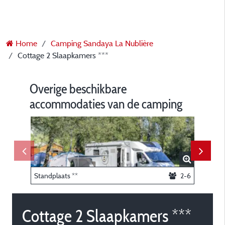
Home
Camping Sandaya La Nublière
Cottage 2 Slaapkamers ***
Overige beschikbare
accommodaties van de camping
Standplaats **
2-6
Lodge 2
Cottage 2 Slaapkamers ***