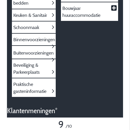
bedden
Bouwjaar
Keuken & Sanitair
huuraccommodatie
Schoonmaak
Binnenvoorzieningen
Buitenvoorzieningen
Beveiliging &
Parkeerplaats
Praktische
gasteninformatie
Klantenmeningen*
9
/10