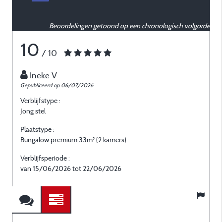
Beoordelingen getoond op een chronologisch volgorde
10
/ 10
Ineke V
Gepubliceerd op 06/07/2026
G
Verblijfstype :
V
Jong stel
I
Plaatstype :
P
Bungalow premium 33m² (2 kamers)
B
Verblijfsperiode :
V
van 15/06/2026 tot 22/06/2026
v