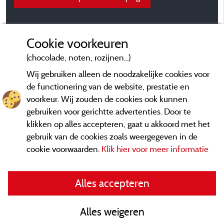
Cookie voorkeuren
(chocolade, noten, rozijnen...)
Wij gebruiken alleen de noodzakelijke cookies voor
de functionering van de website, prestatie en
voorkeur. Wij zouden de cookies ook kunnen
gebruiken voor gerichtte advertenties. Door te
klikken op alles accepteren, gaat u akkoord met het
gebruik van de cookies zoals weergegeven in de
cookie voorwaarden.
Klik hier voor meer informatie
Informatie uitgever en contact
Alles accepteren
General terms of use
Alles weigeren
Contact gegevens