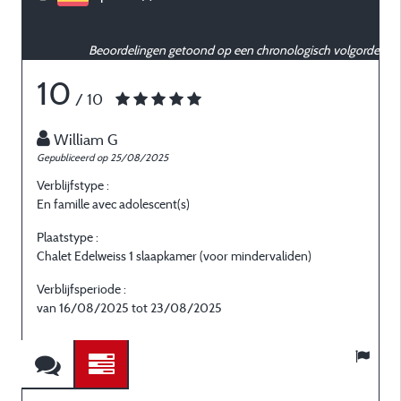
Beoordelingen getoond op een chronologisch volgorde
10
/ 10
William G
Gepubliceerd op 25/08/2025
G
Verblijfstype :
V
En famille avec adolescent(s)
E
Plaatstype :
P
Chalet Edelweiss 1 slaapkamer (voor mindervaliden)
C
Verblijfsperiode :
V
van 16/08/2025 tot 23/08/2025