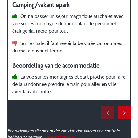
Camping/vakantiepark
On na passer un séjour magnifique au chalet avec
vue sur les montagne du mont blanc le personnel
p
était génial merci pour tout
D
m
Sur le chalet il faut revoir la be vitrée car on na eu
v
du mal a ouvrir et fermé
n
d
Beoordeling van de accommodatie
La vue sur les montagnes et était proche pour faire
de la randonnée prendre le train pour aller en ville
avec la carte hotte
n
L
Beoordelingen die niet ouder zijn dan drie jaar en een controle
q
hebben ondergaan.
Meer informatie