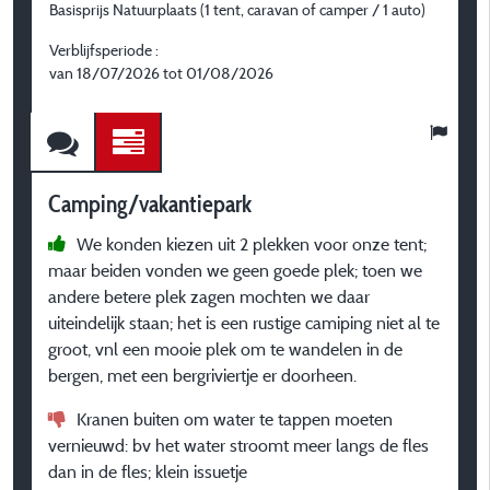
Basisprijs Natuurplaats (1 tent, caravan of camper / 1 auto)
B
/ 
Verblijfsperiode :
van 18/07/2026 tot 01/08/2026
V
v
Camping/vakantiepark
C
We konden kiezen uit 2 plekken voor onze tent;
maar beiden vonden we geen goede plek; toen we
T
andere betere plek zagen mochten we daar
v
uiteindelijk staan; het is een rustige camiping niet al te
li
groot, vnl een mooie plek om te wandelen in de
bergen, met een bergriviertje er doorheen.
B
Kranen buiten om water te tappen moeten
vernieuwd: bv het water stroomt meer langs de fles
R
dan in de fles; klein issuetje