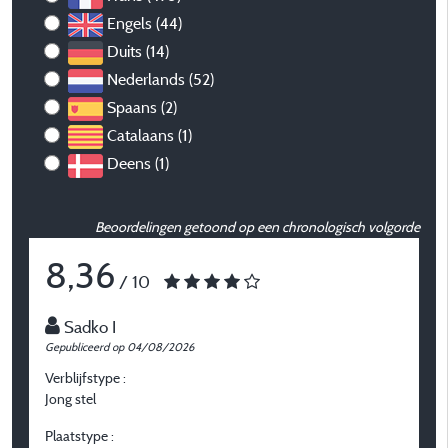
Engels (44)
Duits (14)
Nederlands (52)
Spaans (2)
Catalaans (1)
Deens (1)
Beoordelingen getoond op een chronologisch volgorde
8,36
/ 10
Sadko I
Gepubliceerd op 04/08/2026
G
Verblijfstype :
Ve
Jong stel
G
Plaatstype :
P