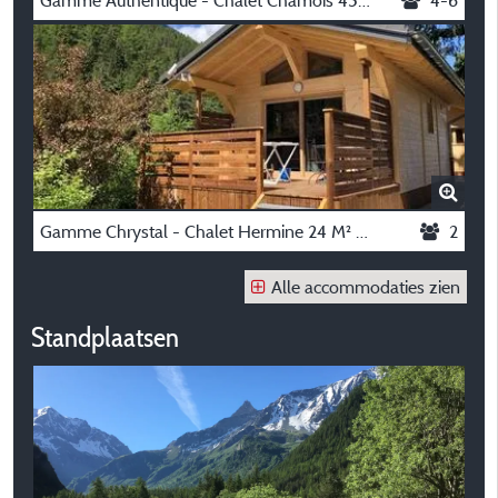
Gamme Authentique - Chalet Chamois 45M² 3 Kamers + Terras 19M²
4-6
Gamme Chrystal - Chalet Hermine 24 M² 1 Slaapkamer + Half Overdekt Terras 12M² Met Nordic Bad
2
Alle accommodaties zien
Standplaatsen