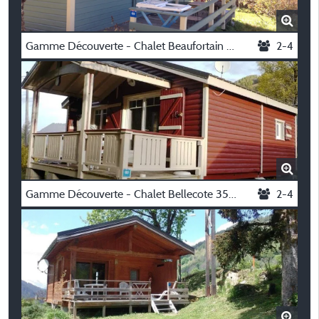
Gamme Découverte - Chalet Beaufortain 29M² 2 Slaapkamers + Terras 12M²
2-4
Gamme Découverte - Chalet Bellecote 35M² 2 Slaapkamers + Terras 12M²
2-4