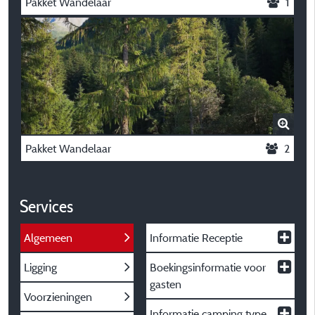
Pakket Wandelaar
1
Pakket Wandelaar
2
Services
Algemeen
Informatie Receptie
Ligging
Boekingsinformatie voor
gasten
Voorzieningen
Informatie camping type