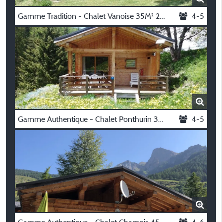
Gamme Tradition - Chalet Vanoise 35M² 2 Slaapkamers + Terras 15M²
4-5
Gamme Authentique - Chalet Ponthurin 35M² 2 Slaapkamers + Terras 15M²
4-5