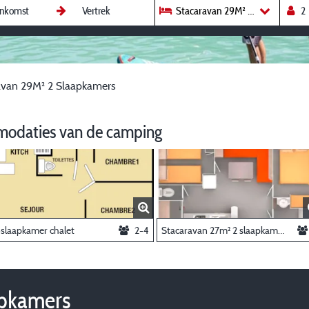
Stacaravan 29M² 2 Slaapkamers
avan 29M² 2 Slaapkamers
modaties van de camping
-slaapkamer chalet
2-4
Stacaravan 27m² 2 slaapkamers
apkamers