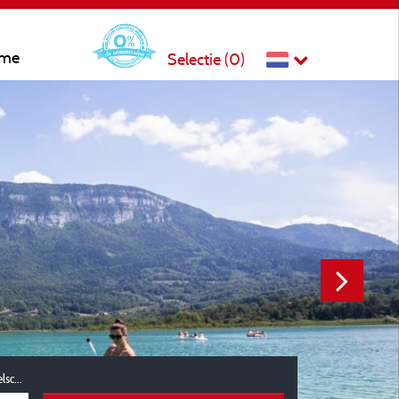
sme
Selectie (
0
)
Reisgezelschap