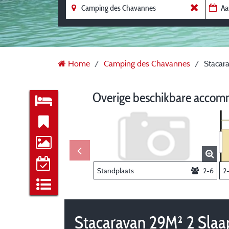
Home
Camping des Chavannes
Stacar
Overige beschikbare accom
Standplaats
2-6
2
Stacaravan 29M² 2 Sla