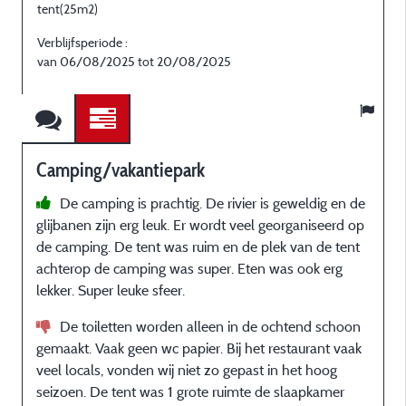
tent(25m2)
t
Verblijfsperiode :
V
van 06/08/2025 tot 20/08/2025
v
Camping/vakantiepark
De camping is prachtig. De rivier is geweldig en de
glijbanen zijn erg leuk. Er wordt veel georganiseerd op
k
de camping. De tent was ruim en de plek van de tent
c
achterop de camping was super. Eten was ook erg
o
lekker. Super leuke sfeer.
s
De toiletten worden alleen in de ochtend schoon
gemaakt. Vaak geen wc papier. Bij het restaurant vaak
veel locals, vonden wij niet zo gepast in het hoog
a
seizoen. De tent was 1 grote ruimte de slaapkamer