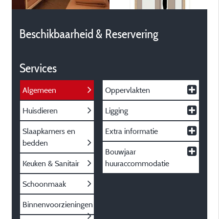
Beschikbaarheid & Reservering
Services
Algemeen
Oppervlakten
Huisdieren
Ligging
Slaapkamers en
Extra informatie
bedden
Bouwjaar
Keuken & Sanitair
huuraccommodatie
Schoonmaak
Binnenvoorzieningen