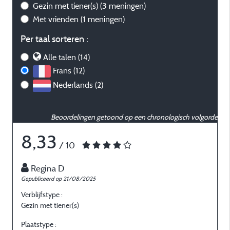
Gezin met tiener(s)
(3 meningen)
Met vrienden
(1 meningen)
Per taal sorteren :
Alle talen (14)
Frans (12)
Nederlands (2)
Beoordelingen getoond op een chronologisch volgorde
8,33
/ 10
Regina D
Gepubliceerd op 21/08/2025
G
Verblijfstype :
V
Gezin met tiener(s)
G
Plaatstype :
P