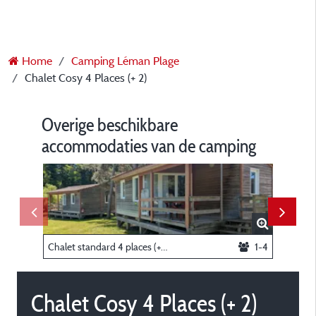
Home
Camping Léman Plage
Chalet Cosy 4 Places (+ 2)
Overige beschikbare
accommodaties van de camping
Chalet standard 4 places (+ 2)
1-4
Chalet 5
Chalet Cosy 4 Places (+ 2)