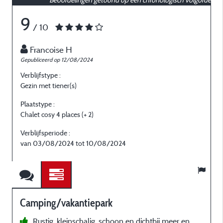
9
/ 10
Francoise H
Gepubliceerd op 12/08/2024
G
Verblijfstype :
V
Gezin met tiener(s)
E
Plaatstype :
P
Chalet cosy 4 places (+ 2)
C
Verblijfsperiode :
V
van 03/08/2024 tot 10/08/2024
Camping/vakantiepark
Rustig, kleinschalig, schoon en dichtbij meer en