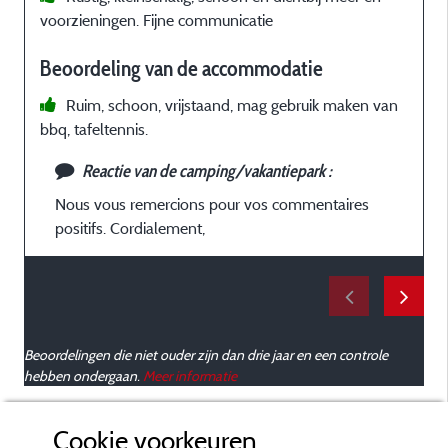
voorzieningen. Fijne communicatie
d
Y
Beoordeling van de accommodatie
a
f
Ruim, schoon, vrijstaand, mag gebruik maken van
bbq, tafeltennis.
p
Reactie van de camping/vakantiepark :
s
Nous vous remercions pour vos commentaires
p
positifs. Cordialement,
u
Beoordelingen die niet ouder zijn dan drie jaar en een controle
hebben ondergaan.
Meer informatie
Cookie voorkeuren