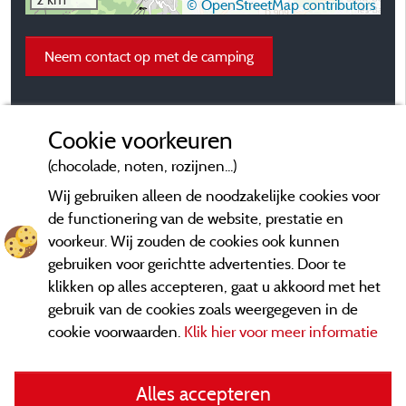
© OpenStreetMap contributors
Neem contact op met de camping
Cookie voorkeuren
(chocolade, noten, rozijnen...)
Wij gebruiken alleen de noodzakelijke cookies voor
de functionering van de website, prestatie en
voorkeur. Wij zouden de cookies ook kunnen
gebruiken voor gerichtte advertenties. Door te
klikken op alles accepteren, gaat u akkoord met het
gebruik van de cookies zoals weergegeven in de
cookie voorwaarden.
Klik hier voor meer informatie
Informatie uitgever en contact
Alles accepteren
General terms of use