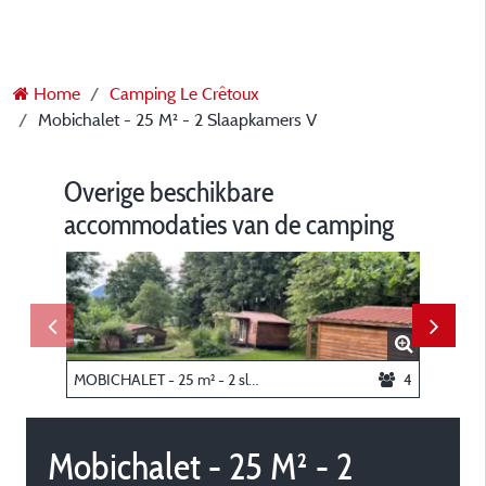
Home
Camping Le Crêtoux
Mobichalet - 25 M² - 2 Slaapkamers V
Overige beschikbare
accommodaties van de camping
MOBICHALET - 25 m² - 2 slaapkamers
4
Staanpl
Mobichalet - 25 M² - 2