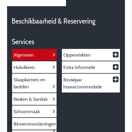
Beschikbaarheid & Reservering
Services
Algemeen
Oppervlakten
Huisdieren
Extra informatie
Slaapkamers en
Bouwjaar
bedden
huuraccommodatie
Keuken & Sanitair
Schoonmaak
Binnenvoorzieningen