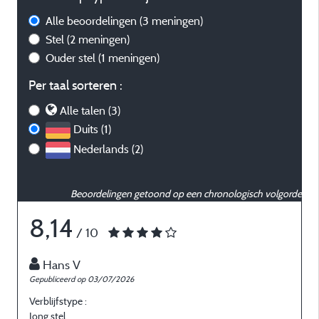
Alle beoordelingen
(3 meningen)
Stel
(2 meningen)
Ouder stel
(1 meningen)
Per taal sorteren :
Alle talen (3)
Duits (1)
Nederlands (2)
Beoordelingen getoond op een chronologisch volgorde
8,14
/ 10
Hans V
Gepubliceerd op 03/07/2026
G
Verblijfstype :
V
Jong stel
J