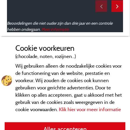
Beoordelingen die niet ouder zijn dan drie jaar en een controle
hebben ondergaan.
Meer informatie
Cookie voorkeuren
(chocolade, noten, rozijnen...)
Wij gebruiken alleen de noodzakelijke cookies voor
de functionering van de website, prestatie en
voorkeur. Wij zouden de cookies ook kunnen
gebruiken voor gerichtte advertenties. Door te
klikken op alles accepteren, gaat u akkoord met het
gebruik van de cookies zoals weergegeven in de
cookie voorwaarden.
Klik hier voor meer informatie
Informatie uitgever en contact
Alles accepteren
General terms of use