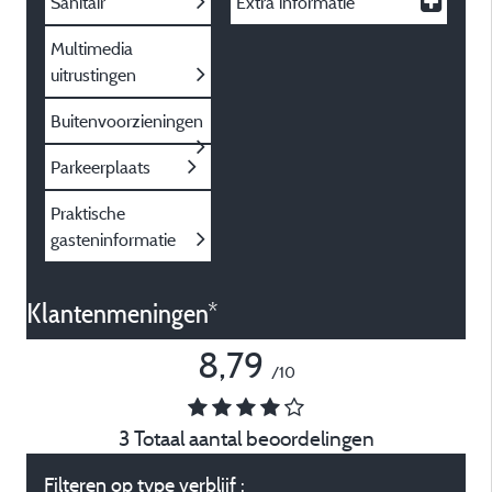
Sanitair
Extra informatie
Multimedia
uitrustingen
Buitenvoorzieningen
Parkeerplaats
Praktische
gasteninformatie
Klantenmeningen*
8,79
/10
3 Totaal aantal beoordelingen
Filteren op type verblijf :