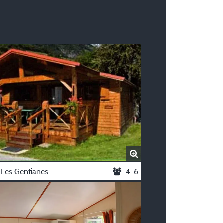
 Les Gentianes
4-6