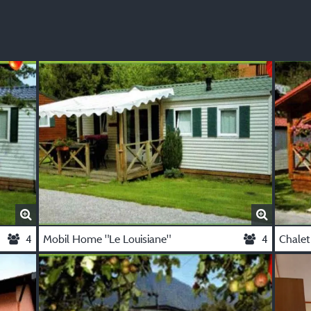
4
Mobil Home "Le Louisiane"
4
Chalet