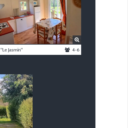
 "Le Jasmin"
4-6