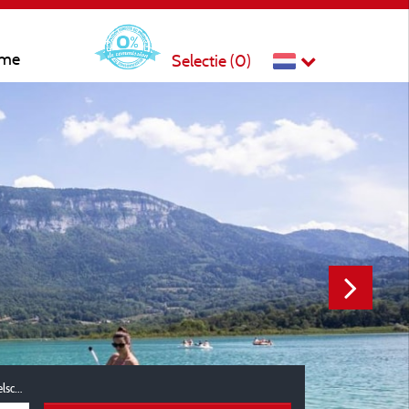
sme
Selectie (
0
)
Reisgezelschap