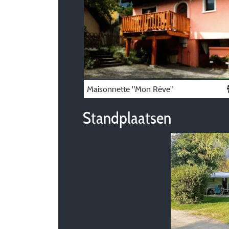
Maisonnette "Mon Rève"
Standplaatsen