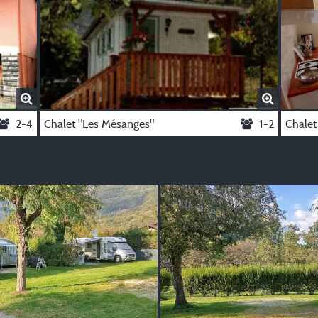
2-4
Chalet "Les Mésanges"
1-2
Chalet