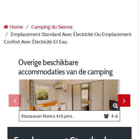
Home
Camping du Sierroz
Emplacement Standard Avec Électricité Ou Emplacement
Confort Avec Électricité Et Eau.
Overige beschikbare
accommodaties van de camping
Stacaravan Riviera 4/6 pers.
4-6
Tente B