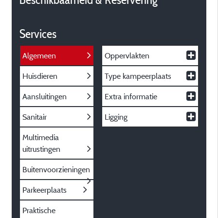
Services
Algemeen
Oppervlakten
Huisdieren
Type kampeerplaats
Aansluitingen
Extra informatie
Sanitair
Ligging
Multimedia
uitrustingen
Buitenvoorzieningen
Parkeerplaats
Praktische