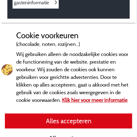
gasteninformatie
Cookie voorkeuren
(chocolade, noten, rozijnen...)
Wij gebruiken alleen de noodzakelijke cookies voor
de functionering van de website, prestatie en
voorkeur. Wij zouden de cookies ook kunnen
gebruiken voor gerichtte advertenties. Door te
klikken op alles accepteren, gaat u akkoord met het
gebruik van de cookies zoals weergegeven in de
cookie voorwaarden.
Klik hier voor meer informatie
Informatie uitgever en contact
Alles accepteren
General terms of use