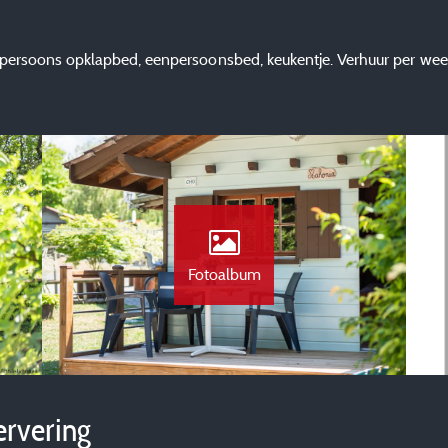
epersoons opklapbed, eenpersoonsbed, keukentje. Verhuur per wee
Fotoalbum
ervering