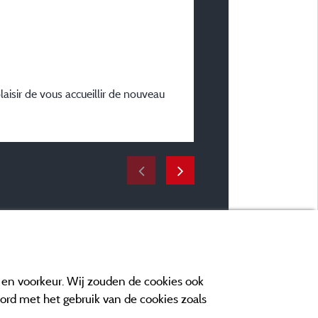
Gepubliceerd op 24/05/2026
Verblijfstype :
Individuel
Plaatstype :
CHALET12 M² zonder privé 
plaisir de vous accueillir de nouveau
Verblijfsperiode :
van 17/05/2026 tot 22/
e en voorkeur. Wij zouden de cookies ook
oord met het gebruik van de cookies zoals