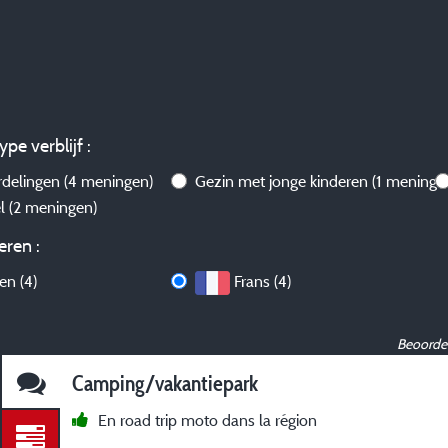
ype verblijf :
rdelingen
(4 meningen)
Gezin met jonge kinderen
(1 meninge
el
(2 meningen)
eren :
len (4)
Frans (4)
Beoordel
Camping/vakantiepark
En road trip moto dans la région