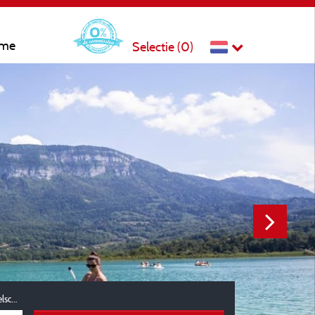
sme
Selectie (
0
)
Reisgezelschap