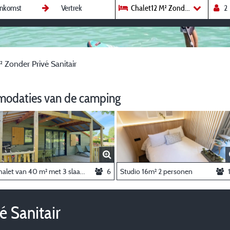
Chalet12 M² Zonder Privé Sanitai
 Zonder Privé Sanitair
modaties van de camping
Chalet van 40 m² met 3 slaapkamers, AIRCONDITIONING
6
Studio 16m² 2 personen
é Sanitair