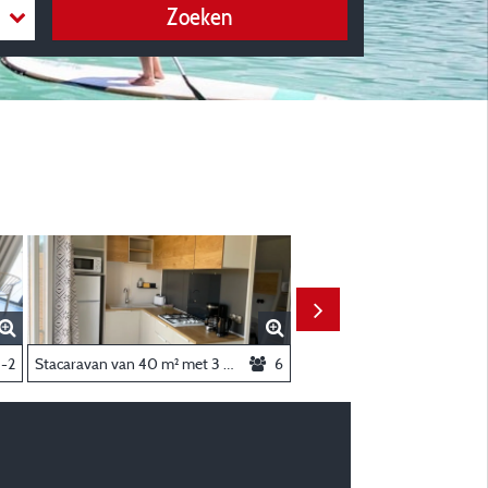
Zoeken
r
1-2
Stacaravan van 40 m² met 3 slaapkamers, 2 badkamers en AIRCONDITIONING
6
Ch