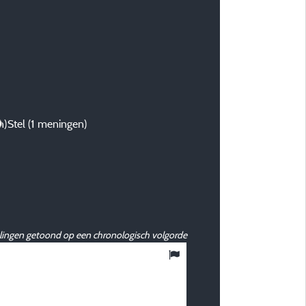
n)
Stel
(1 meningen)
ingen getoond op een chronologisch volgorde
6
/ 10
Marie Danielle D