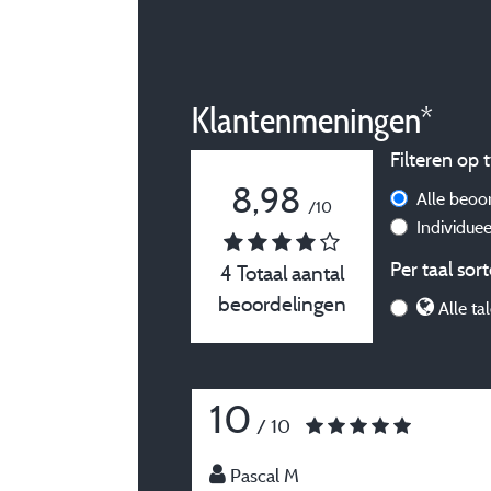
Klantenmeningen*
Filteren op t
8,98
Alle beoo
/10
Individue
Per taal sort
4 Totaal aantal
beoordelingen
Alle ta
10
/ 10
Pascal M