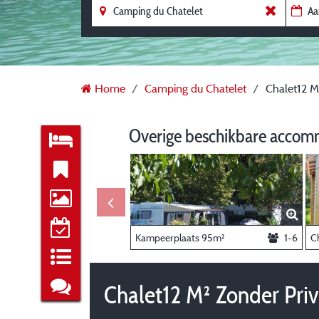
Home
Camping du Chatelet
Chalet12 M²
Overige beschikbare accom
Kampeerplaats 95m²
1-6
Chalet12 M² Zonder Priv