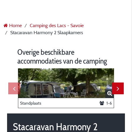
Home
Camping des Lacs - Savoie
Stacaravan Harmony 2 Slaapkamers
Overige beschikbare
accommodaties van de camping
Standplaats
1-6
Standpla
Stacaravan Harmony 2