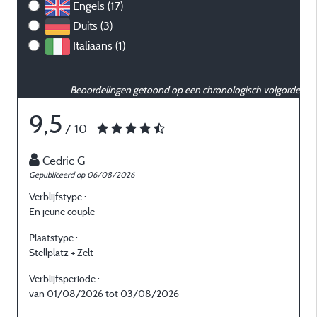
Engels (17)
Duits (3)
Italiaans (1)
Beoordelingen getoond op een chronologisch volgorde
9,5
/ 10
Cedric G
Gepubliceerd op 06/08/2026
G
Verblijfstype :
V
En jeune couple
E
Plaatstype :
P
Stellplatz + Zelt
S
Verblijfsperiode :
V
van 01/08/2026 tot 03/08/2026
v